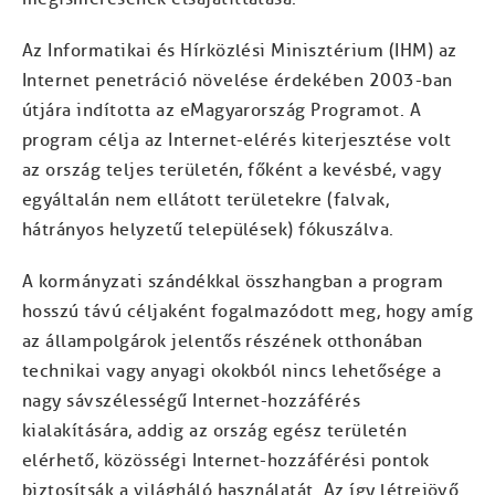
Az Informatikai és Hírközlési Minisztérium (IHM) az
Internet penetráció növelése érdekében 2003-ban
útjára indította az eMagyarország Programot. A
program célja az Internet-elérés kiterjesztése volt
az ország teljes területén, főként a kevésbé, vagy
egyáltalán nem ellátott területekre (falvak,
hátrányos helyzetű települések) fókuszálva.
A kormányzati szándékkal összhangban a program
hosszú távú céljaként fogalmazódott meg, hogy amíg
az állampolgárok jelentős részének otthonában
technikai vagy anyagi okokból nincs lehetősége a
nagy sávszélességű Internet-hozzáférés
kialakítására, addig az ország egész területén
elérhető, közösségi Internet-hozzáférési pontok
biztosítsák a világháló használatát. Az így létrejövő