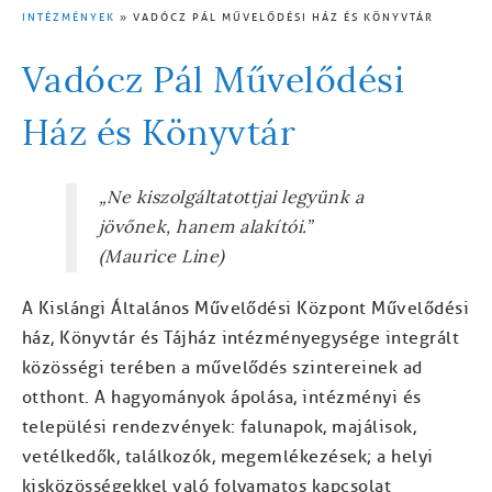
INTÉZMÉNYEK
VADÓCZ PÁL MŰVELŐDÉSI HÁZ ÉS KÖNYVTÁR
MORZSA
Vadócz Pál Művelődési
Ház és Könyvtár
„Ne kiszolgáltatottjai legyünk a
jövőnek, hanem alakítói.”
(Maurice Line)
A Kislángi Általános Művelődési Központ Művelődési
ház, Könyvtár és Tájház intézményegysége integrált
közösségi terében a művelődés szintereinek ad
otthont. A hagyományok ápolása, intézményi és
települési rendezvények: falunapok, majálisok,
vetélkedők, találkozók, megemlékezések; a helyi
kisközösségekkel való folyamatos kapcsolat