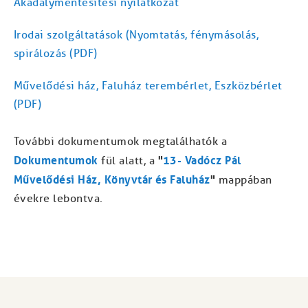
Akadálymentesítési nyilatkozat
Irodai szolgáltatások (Nyomtatás, fénymásolás,
spirálozás (PDF)
Művelődési ház, Faluház terembérlet, Eszközbérlet
(PDF)
További dokumentumok megtalálhatók a
Dokumentumok
"
13- Vadócz Pál
fül alatt, a
Művelődési Ház, Könyvtár és Faluház
"
mappában
évekre lebontva.