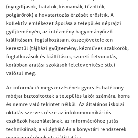
(nyugdíjasok, fiatalok, kismamák, tűzoltók,
polgárőrök) a hovatartozás érzését erősítik. A
kollektív emlékezet ápolása a település néprajzi
gyűjteményén, az intézmény hagyományőrző
kiállításain, foglalkozásain, összejöveteleken
keresztül (tájházi gyűjtemény, kézműves szakkörök,
foglalkozások és kiállítások, szüreti felvonulás,
korábban aratási szokások felelevenítése stb.)
valósul meg.
Az információ megszerzésének gyors és hatékony
módjai biztosítottak a település lakói számára, korra
és nemre való tekintet nélkül. Az általános iskolai
oktatás szerves része az infokommunikációs
eszközök használatának, az információhoz jutás
technikáinak, a világháló és a könyvtári rendszerek
megismerésének elsajátíttatása.