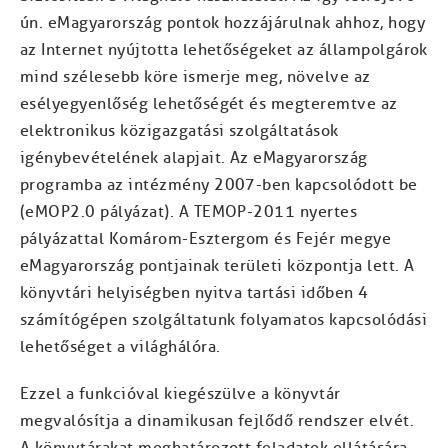
ún. eMagyarország pontok hozzájárulnak ahhoz, hogy
az Internet nyújtotta lehetőségeket az állampolgárok
mind szélesebb köre ismerje meg, növelve az
esélyegyenlőség lehetőségét és megteremtve az
elektronikus közigazgatási szolgáltatások
igénybevételének alapjait. Az eMagyarország
programba az intézmény 2007-ben kapcsolódott be
(eMOP2.0 pályázat). A TEMOP-2011 nyertes
pályázattal Komárom-Esztergom és Fejér megye
eMagyarország pontjainak területi központja lett. A
könyvtári helyiségben nyitva tartási időben 4
számítógépen szolgáltatunk folyamatos kapcsolódási
lehetőséget a világhálóra.
Ezzel a funkcióval kiegészülve a könyvtár
megvalósítja a dinamikusan fejlődő rendszer elvét.
A könyvtárakat meghatározott feladatok ellátására