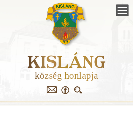
Skip
to
main
navigation
KISLÁNG
község honlapja