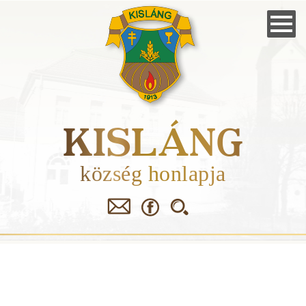
Skip
to
main
navigation
KISLÁNG
község honlapja