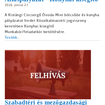
2026. június 27.
A Kislángi Csicsergő Óvoda-Mini bölcsőde és konyha
pályázatot hirdet Közalkalmazotti jogviszony
keretében Konyhai kisegítő
Munkakör/feladatkör betöltésére.
Tovább...
Szabadtéri és mezőgazdasági