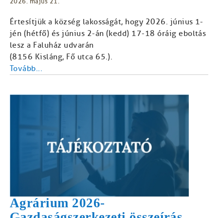
2026. május 21.
Értesítjük a község lakosságát, hogy 2026. június 1-
jén (hétfő) és június 2-án (kedd) 17-18 óráig eboltás
lesz a Faluház udvarán
(8156 Kisláng, Fő utca 65.).
Tovább...
Agrárium 2026-
Gazdaságszerkezeti összeírás