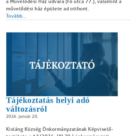
a Művelődési Ház udvara (Fő utca 77.), valamint a
művelődési ház épülete ad otthont.
Tovább...
Tájékoztatás helyi adó
változásról
2026. január 20.
Kisláng Község Önkormányzatának Képviselő-