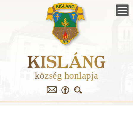
Skip
to
main
navigation
KISLÁNG
község honlapja