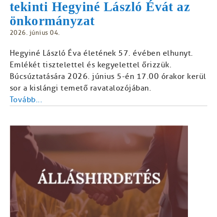
tekinti Hegyiné László Évát az
önkormányzat
2026. június 04.
Hegyiné László Éva életének 57. évében elhunyt.
Emlékét tisztelettel és kegyelettel őrizzük.
Búcsúztatására 2026. június 5-én 17.00 órakor kerül
sor a kislángi temető ravatalozójában.
Tovább...