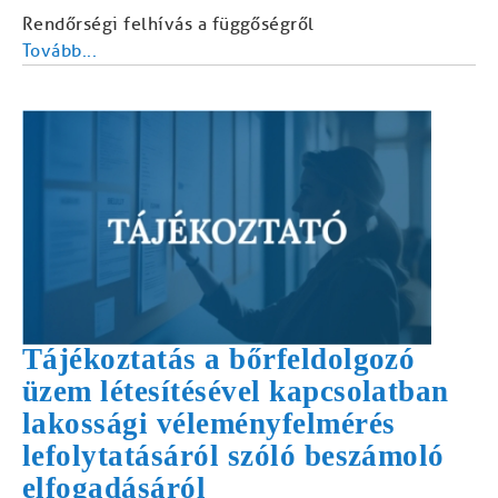
Rendőrségi felhívás a függőségről
Tovább...
Tájékoztatás a bőrfeldolgozó
üzem létesítésével kapcsolatban
lakossági véleményfelmérés
lefolytatásáról szóló beszámoló
elfogadásáról