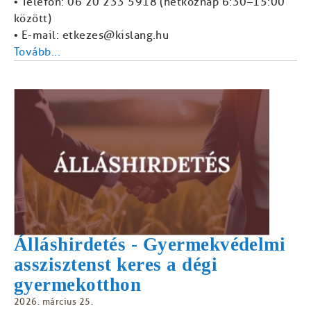
• Telefon: 06 20 233 5918 (hétköznap 6:30–15:00
között)
• E-mail: etkezes@kislang.hu
Tovább...
Álláshirdetés - Gyermekvédelmi
asszisztenst keres a dégi
gyermekotthon
2026. március 25.