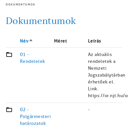
DOKUMENTUMOK
MORZSA
Dokumentumok
Csökkenő
Név
Méret
Leírás
rendezés
01 -
Az aktuális
Rendeletek
rendeletek a
Nemzeti
Jogszabálytárban
érhetőek el.
Link:
https://or.njt.hu/
02 -
-
Polgármesteri
határozatok