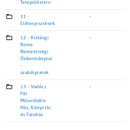
Településterv
11 -
-
Előterjesztések
12 - Kislángi
-
Roma
Nemzetiségi
Önkormányzat
-
szabályzatok
13 - Vadócz
-
Pál
Művelődési
Ház, Könyvtár
és Faluház