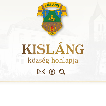
Skip
to
main
navigation
KISLÁNG
község honlapja