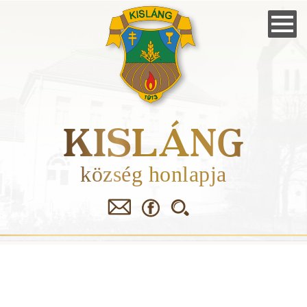
Skip
to
main
navigation
KISLÁNG
község honlapja