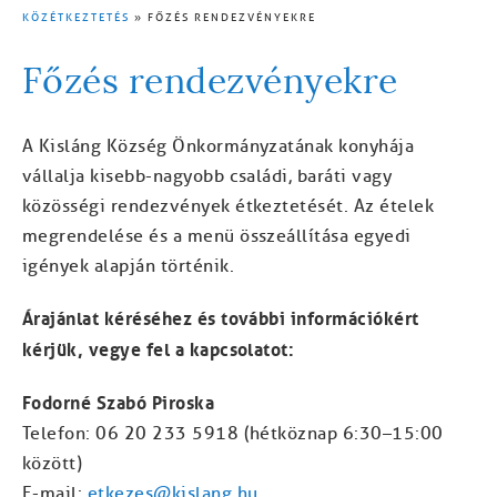
KÖZÉTKEZTETÉS
FŐZÉS RENDEZVÉNYEKRE
MORZSA
Főzés rendezvényekre
A Kisláng Község Önkormányzatának konyhája
vállalja kisebb-nagyobb családi, baráti vagy
közösségi rendezvények étkeztetését. Az ételek
megrendelése és a menü összeállítása egyedi
igények alapján történik.
Árajánlat kéréséhez és további információkért
kérjük, vegye fel a kapcsolatot:
Fodorné Szabó Piroska
Telefon: 06 20 233 5918 (hétköznap 6:30–15:00
között)
E-mail:
etkezes@kislang.hu