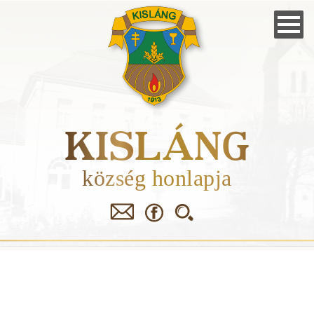
Skip
to
main
navigation
KISLÁNG
község honlapja