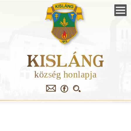
Skip
to
main
navigation
KISLÁNG
község honlapja