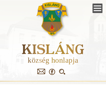
Skip
to
main
navigation
KISLÁNG
község honlapja