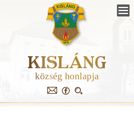
Skip
to
main
navigation
KISLÁNG
község honlapja