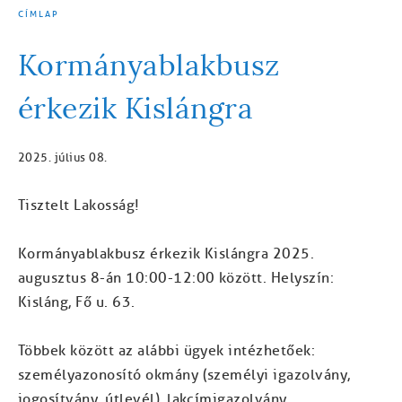
CÍMLAP
MORZSA
Kormányablakbusz
érkezik Kislángra
2025. július 08.
Tisztelt Lakosság!
Kormányablakbusz érkezik Kislángra 2025.
augusztus 8-án 10:00-12:00 között. Helyszín:
Kisláng, Fő u. 63.
Többek között az alábbi ügyek intézhetőek:
személyazonosító okmány (személyi igazolvány,
jogosítvány, útlevél), lakcímigazolvány,