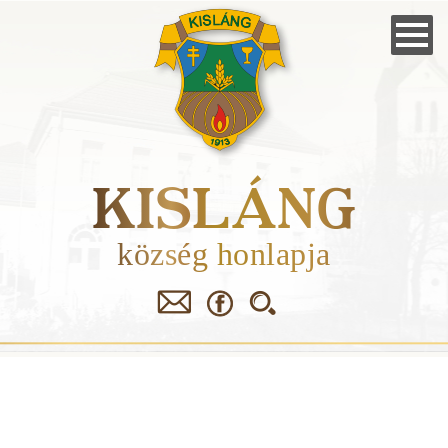
Skip
to
main
navigation
KISLÁNG
község honlapja