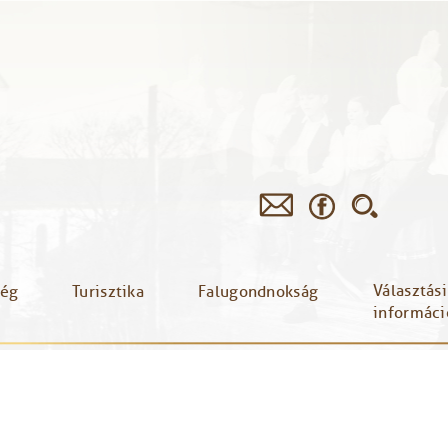
Választási
ség
Turisztika
Falugondnokság
informáci