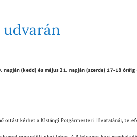
z udvarán
. napján (kedd) és május 21. napján (szerda) 17-18 óráig
énő oltást kérhet a Kislángi Polgármesteri Hivatalánál, te
-chippel megjelölt ebet lehet. A 3 hónapos kort meghaladó