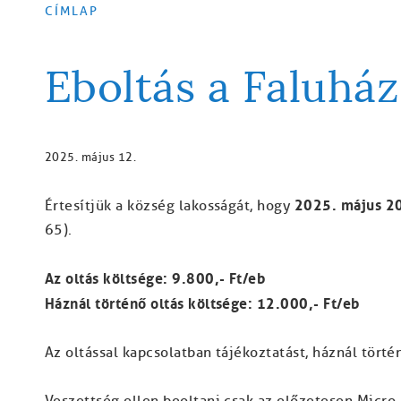
CÍMLAP
MORZSA
Eboltás a Faluhá
2025. május 12.
2025. május 20
Értesítjük a község lakosságát, hogy
65).
Az oltás költsége: 9.800,- Ft/eb
Háznál történő oltás költsége: 12.000,- Ft/eb
Az oltással kapcsolatban tájékoztatást, háznál tört
Veszettség ellen beoltani csak az előzetesen Micro