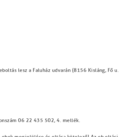
eboltás lesz a Faluház udvarán (8156 Kisláng, Fő u.
lefonszám 06 22 435 502, 4. mellék.
 ebek megjelölése és oltása kötelező! Az eb oltási