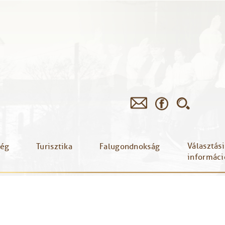
Választási
ség
Turisztika
Falugondnokság
informáci