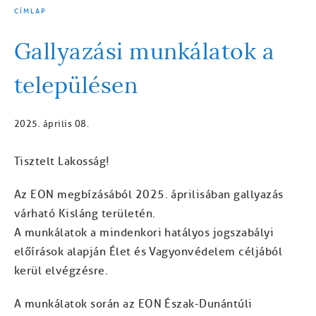
CÍMLAP
MORZSA
Gallyazási munkálatok a
településen
2025. április 08.
Tisztelt Lakosság!
Az EON megbízásából 2025. áprilisában gallyazás
várható Kisláng területén.
A munkálatok a mindenkori hatályos jogszabályi
előírások alapján Élet és Vagyonvédelem céljából
kerül elvégzésre.
A munkálatok során az EON Észak-Dunántúli