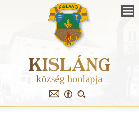
Skip
to
main
navigation
KISLÁNG
község honlapja