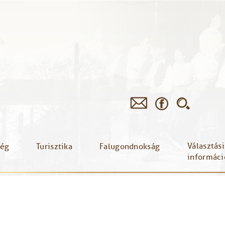
Választási
ség
Turisztika
Falugondnokság
informáci